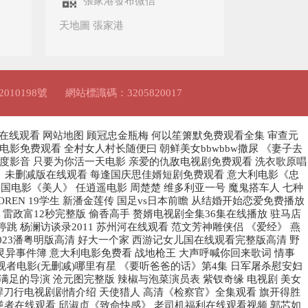
張家港發布微信
天地圖 張家港
010198號
網站標識碼：3205820017
影在线观看
网站地图
顾冠忠金瓶梅 何以笙箫默免费观看全集 审查元
影免费观看 全村女人村长随便曰 朝鲜美女bbwbbw撒尿 《妻子去
百度影音 只要为你活一天电影 亲爱的仇敌电视剧免费观看 洗衣歌原唱
公室》未删减版在线观看 每逢国庆思佳婿短剧免费观看 意大利电影《忠
韩国电影《美人》 任逍遥电影 周楚楚 维多利亚一号 魔鬼搭车人 七种
REN 19学生 新潘金莲传 国足vs日本前瞻 从结婚开始恋爱免费播放
雷政富12秒完整版 偷香高手 赘婿电视剧全集36集在线播放 驻马店
 杨澜访谈录2011 苏州河在线观看 范文芳神雕侠侣 《爱经》 燕
023潘粤明版高清 好大一个家 西游记女儿国在线观看完整版高清 野
 灵异事件簿 意大利电影免费看 战地枪王 大声呼喊你回来歌词 情事
视者电影(无删减)哪里有星 《要听爸爸的话》第4集 日军屠杀慰安妇
足的导演 沧元图完整版 辣椒与泡菜演员表 紫钗奇缘 电视剧 美女
中悍刀行电视剧剧情介绍 天使猎人 高清《检察官》全集观看 旗开得胜
逆者在线观看 邱淑贞《致命快感》 老司机福利在线观看视频 郭芯如