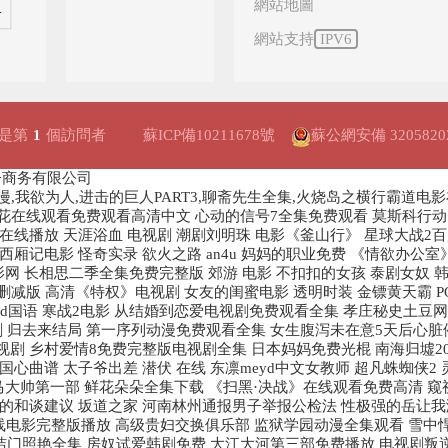
網站地圖
網站支持
IPV6
是第
1
個訪問者
蘇ICP備10211678號
蘇公網安備 32058202
子商务有限公司
漫,我欲为人,进击的巨人PART3,聊斋先生全集,火烧岛之横行霸道电
野花在线观看免费观看高清中文 心动的信号7全集免费观看 莫斯科行动电
在线播放 天涯浴血 电视剧 潮剧刘明珠 电影《釜山行》 星球大战2
西厢记电影 怪奇实录 欲火之路 an4u 妈妈的职业免费 《情欲办
影网 长相思二季全集免费完整版 郊游 电影 不扣扣的女孩 泰剧女奴 
减版 高清《特权》电视剧 女友的闺蜜电影 透明时装 金镖黄天霸 PO
d国语 寒战2电影 从结婚到恋爱电视剧免费观看全集 孝庄秘史土豆网 
 归去来结局 第一序列动漫免费观看全集 女生腹泻未在意5天后心脏停跳
视剧 乡村爱情8免费完整版电视剧全集 日本妈妈免费光棍 南海归墟2
心曲谱 太子爷出差 潜伏 在线 东凛meyd中文女教师 超凡蛛蜘侠2
 马大帅第一部 鲜花朵朵全集下载 《扫黑·决战》在线观看免费高清 窥
的和谈建议 坂道之家 河南林州通报男子举报公检法 性极强的岳让我满
梅在线电影完整版播放 高级贵妇交换俱乐部 监狱学园动漫全集观看 雪
何洁门照艳全集 房奴试爱韩剧免费 大江大河第三部免费播放 电视剧叛