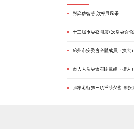
對弈啟智慧 紋枰展風采
十三屆市委召開第1次常委會會
蘇州市安委會全體成員（擴大
市人大常委會召開黨組（擴大
張家港斬獲三項重磅榮譽 創投