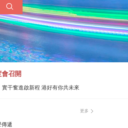
度會召開
實干奮進啟新程 港好有你共未來
更多
聲傳遞