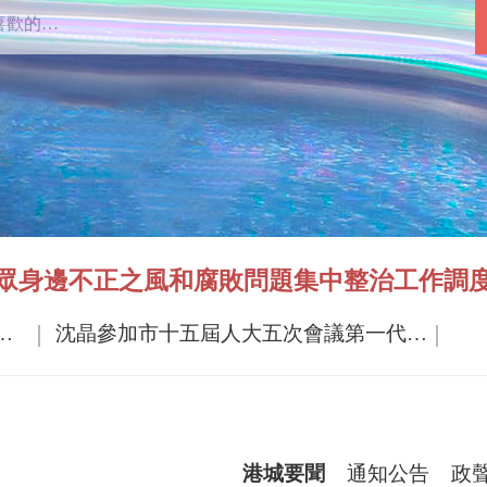
眾身邊不正之風和腐敗問題集中整治工作調
項目 以奮進之勢狠抓招商
沈晶參加市十五屆人大五次會議第一代表團審議時強調 抓發展 惠民生 守底線
港城要聞
通知公告
政