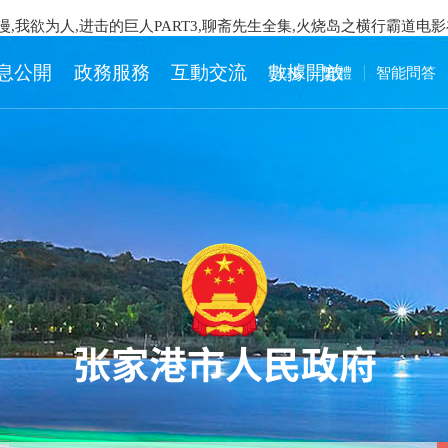
漫,我欲为人,进击的巨人PART3,聊斋先生全集,火烧岛之横行霸道电
息公開
政務服務
互動交流
數據開放
EN
繁體
智能問答