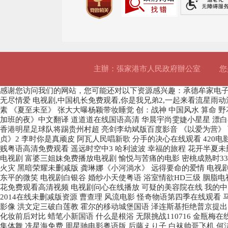
主辦：張家港市人民政府辦公室
您
感谢您访问我们的网站，您可能还对以下资源感兴趣：承德牟家电
无尽情爱 电视剧,中国机长免费观看,你是我兄弟2,一起来看流星雨动
素 《夏至未至》 张大大曝杨颖带妆睡觉 创：战神 中国风水 算命 
加班的夜》中文翻译 道道道在线国语高清 华晨宇尚雯婕小星星 漂白
香港明星足球队将踢贵州村超 亮剑李幼斌版百度影音 《以爱为营》 
贞》2 李时你是真顽皮 阿瓦人民唱新歌 分手的决心在线观看 420电
贱粤语高清免费观看 遥远时空中3 哈利波波 幸福的旅程 花开半夏未删
电视剧 富婆三姐妹免费播放电视剧 愉悦与苦痛的电影 密桃成熟时33
火灾 黑暗荣耀未删减版 龚琳娜《小河淌水》 远得要命的爱情 电视剧
东平的微笑 电视剧白银谷 婚纱小天使粤语 浴室情欲HD三级 胭脂电
花免费观看高清视频 电视剧问心在线播放 可疑的美容院在线 我的中国
2014在线未删减版资源 曹查理 风流电影 怪奇物语第四季在线观看
影像 洪文定三破白莲教 霍尔的移动城堡国语 泽连斯基拒绝普京提出
化妆前后对比 蜡笔小新国语 什么是根浴 无限挑战110716 金瓶
集体舞 冼星海免费 周星驰电影粤语版 后藤えり子 白袜帅哥飞机 