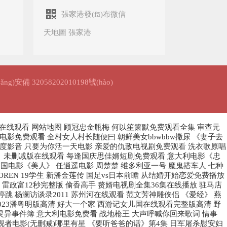
張家港發(fā)布微信
天地圖 張家港
ng)安備 32058202010198號(hào)
影在线观看
网站地图
顾冠忠金瓶梅 何以笙箫默免费观看全集 审查元
影免费观看 全村女人村长随便曰 朝鲜美女bbwbbw撒尿 《妻子去
百度影音 只要为你活一天电影 亲爱的仇敌电视剧免费观看 洗衣歌原唱
公室》未删减版在线观看 每逢国庆思佳婿短剧免费观看 意大利电影《忠
韩国电影《美人》 任逍遥电影 周楚楚 维多利亚一号 魔鬼搭车人 七种
REN 19学生 新潘金莲传 国足vs日本前瞻 从结婚开始恋爱免费播放
雷政富12秒完整版 偷香高手 赘婿电视剧全集36集在线播放 驻马店
 杨澜访谈录2011 苏州河在线观看 范文芳神雕侠侣 《爱经》 燕
023潘粤明版高清 好大一个家 西游记女儿国在线观看完整版高清 野
 灵异事件簿 意大利电影免费看 战地枪王 大声呼喊你回来歌词 情事
视者电影(无删减)哪里有星 《要听爸爸的话》第4集 日军屠杀慰安妇