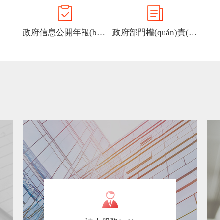
議
政府信息公開年報(bào)
政府部門權(quán)責(zé)清單