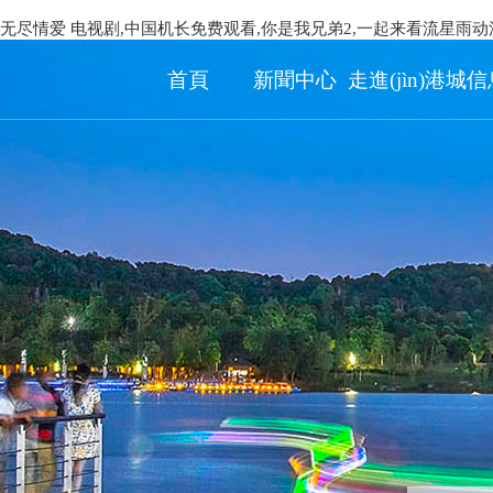
无尽情爱 电视剧,中国机长免费观看,你是我兄弟2,一起来看流星雨动
首頁
新聞中心
走進(jìn)港城
信