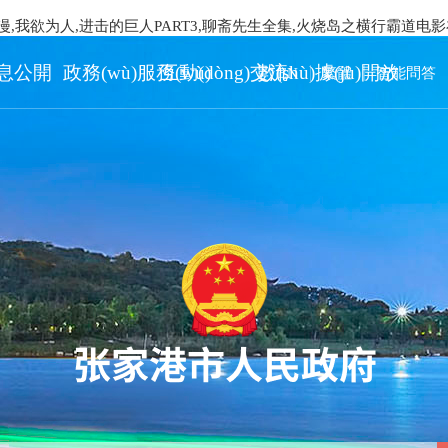
漫,我欲为人,进击的巨人PART3,聊斋先生全集,火烧岛之横行霸道电
息公開
政務(wù)服務(wù)
互動(dòng)交流
數(shù)據(jù)開放
EN
繁體
智能問答