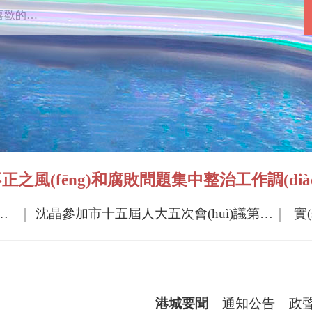
之風(fēng)和腐敗問題集中整治工作調(diào)
xiàng)目 以奮進(jìn)之勢(shì)狠抓招商
沈晶參加市十五屆人大五次會(huì)議第一代表團(tuán)審議時(shí)強(qiáng)調(diào) 抓發(fā)展 惠民生 守底線
實
港城要聞
通知公告
政