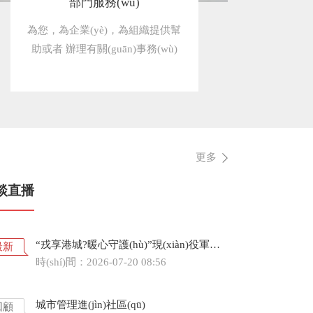
部門服務(wù)
為您，為企業(yè)，為組織提供幫
助或者 辦理有關(guān)事務(wù)
更多
談直播
“戎享港城?暖心守護(hù)”現(xiàn)役軍人父母優(yōu)待政策專場解讀
最新
時(shí)間：2026-07-20 08:56
城市管理進(jìn)社區(qū)
回顧