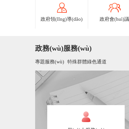
政府領(lǐng)導(dǎo)
政府會(huì)
政務(wù)服務(wù)
專題服務(wù)
特殊群體綠色通道