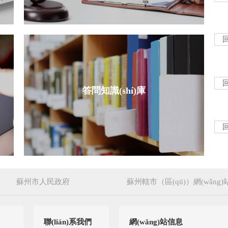
答問知識(shí)庫
蘇州市人民政府
蘇州轄市（區(qū)）網(wǎng)
聯(lián)系我們
網(wǎng)站信息