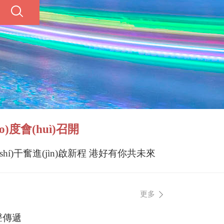
度會(huì)召開
(shí)干奮進(jìn)啟新程 港好有你共未來
更多
聲傳遞