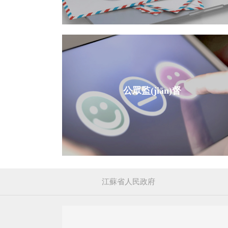
公眾監(jiān)督
江蘇省人民政府