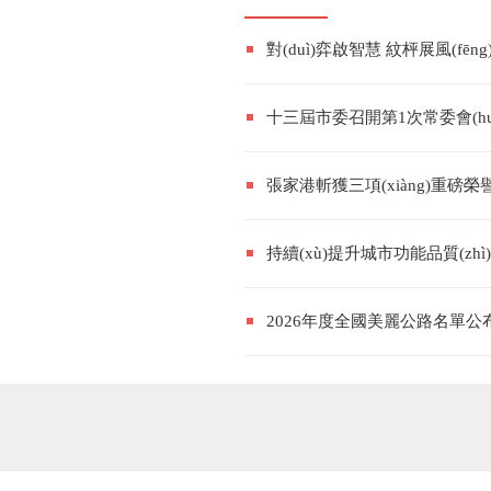
對(duì)弈啟智慧 紋枰展風(fēng
十三屆市委召開第1次常委會(huì)
張家港斬獲三項(xiàng)重磅榮譽(yù) 創(c
持續(xù)提升城市功能品質(z
2026年度全國美麗公路名單公布 