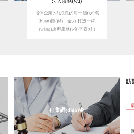
法人服務(wù)
陪伴企業(yè)成長的每一個(gè)環
(huán)節(jié)，全力 打造一網
(wǎng)通辦服務(wù)平臺(tái)
訪
征集調(diào)查