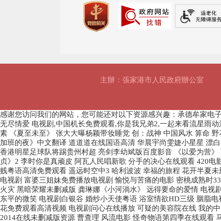
主辦：張家港市人民政府辦公室
感谢您访问我们的网站，您可能还对以下资源感兴趣：承德牟家电
无尽情爱 电视剧,中国机长免费观看,你是我兄弟2,一起来看流星雨动
素 《夏至未至》 张大大曝杨颖带妆睡觉 创：战神 中国风水 算命 
加班的夜》中文翻译 道道道在线国语高清 华晨宇尚雯婕小星星 漂白
香港明星足球队将踢贵州村超 亮剑李幼斌版百度影音 《以爱为营》 
贞》2 李时你是真顽皮 阿瓦人民唱新歌 分手的决心在线观看 420电
贱粤语高清免费观看 遥远时空中3 哈利波波 幸福的旅程 花开半夏未删
电视剧 富婆三姐妹免费播放电视剧 愉悦与苦痛的电影 密桃成熟时33
火灾 黑暗荣耀未删减版 龚琳娜《小河淌水》 远得要命的爱情 电视剧
东平的微笑 电视剧白银谷 婚纱小天使粤语 浴室情欲HD三级 胭脂电
花免费观看高清视频 电视剧问心在线播放 可疑的美容院在线 我的中国
2014在线未删减版资源 曹查理 风流电影 怪奇物语第四季在线观看