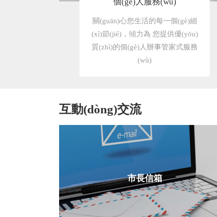
個(gè)人服務(wù)
關(guān)心您生活的每一個(gè)細
(xì)節(jié)，傾力為 您提供優(yōu)
質(zhì)的個(gè)人辦事管家式服務
(wù)
互動(dòng)交流
市長信箱