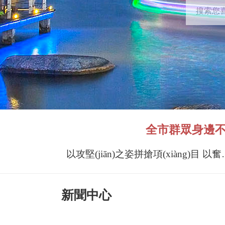
全市群眾身邊不正
以攻堅(jiān)之姿拼搶項(
新聞中心