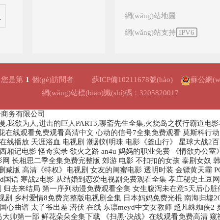
網(wǎng)站地圖
網(wǎng)站支持
IPV6
您是第
1
個(gè)訪問者
蘇ICP備10211678號(hào)
蘇公網(wǎ
網(wǎng)站標(biāo)識(shí)碼：3205820017
子商务有限公司
漫,我欲为人,进击的巨人PART3,聊斋先生全集,火烧岛之横行霸道电
野花在线观看免费观看高清中文 心动的信号7全集免费观看 莫斯科行动电
在线播放 天涯浴血 电视剧 潮剧刘明珠 电影《釜山行》 星球大战2
西厢记电影 怪奇实录 欲火之路 an4u 妈妈的职业免费 《情欲办
影网 长相思二季全集免费完整版 郊游 电影 不扣扣的女孩 泰剧女奴 
减版 高清《特权》电视剧 女友的闺蜜电影 透明时装 金镖黄天霸 PO
d国语 寒战2电影 从结婚到恋爱电视剧免费观看全集 孝庄秘史土豆网 
 归去来结局 第一序列动漫免费观看全集 女生腹泻未在意5天后心脏停跳
视剧 乡村爱情8免费完整版电视剧全集 日本妈妈免费光棍 南海归墟2
心曲谱 太子爷出差 潜伏 在线 东凛meyd中文女教师 超凡蛛蜘侠2
 马大帅第一部 鲜花朵朵全集下载 《扫黑·决战》在线观看免费高清 窥