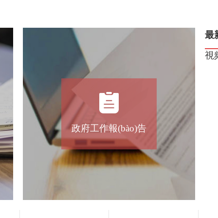
最
視
政府工作報(bào)告